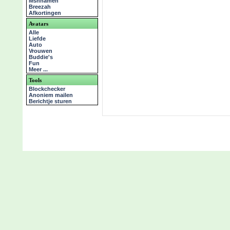
Msnnamen
Breezah
Afkortingen
Avatars
Alle
Liefde
Auto
Vrouwen
Buddie's
Fun
Meer ...
Tools
Blockchecker
Anoniem mailen
Berichtje sturen