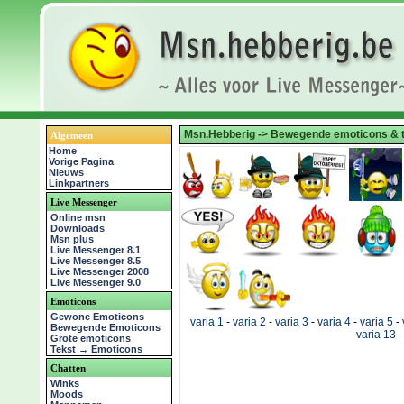
Msn.Hebberig
->
Bewegende emoticons & 
Algemeen
Home
Vorige Pagina
Nieuws
Linkpartners
Live Messenger
Online msn
Downloads
Msn plus
Live Messenger 8.1
Live Messenger 8.5
Live Messenger 2008
Live Messenger 9.0
Emoticons
Gewone Emoticons
varia 1
-
varia 2
-
varia 3
-
varia 4
-
varia 5
-
Bewegende Emoticons
varia 13
-
Grote emoticons
Tekst → Emoticons
Chatten
Winks
Moods