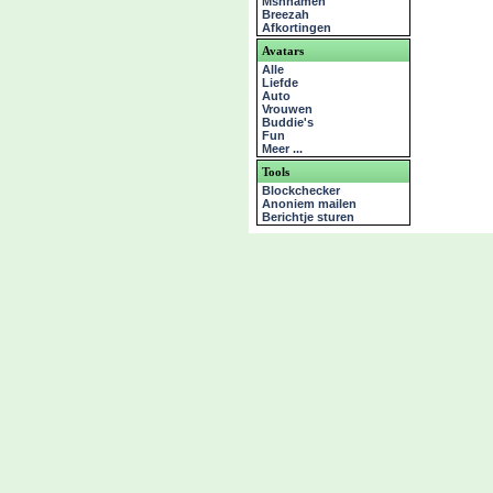
Msnnamen
Breezah
Afkortingen
Avatars
Alle
Liefde
Auto
Vrouwen
Buddie's
Fun
Meer ...
Tools
Blockchecker
Anoniem mailen
Berichtje sturen