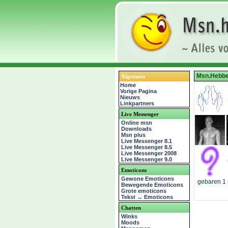
Msn.Hebbe
Algemeen
Home
Vorige Pagina
Nieuws
Linkpartners
Live Messenger
Online msn
Downloads
Msn plus
Live Messenger 8.1
Live Messenger 8.5
Live Messenger 2008
Live Messenger 9.0
Emoticons
Gewone Emoticons
gebaren 1
Bewegende Emoticons
Grote emoticons
Tekst → Emoticons
Chatten
Winks
Moods