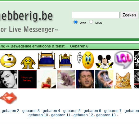
Web
MSN
rig
->
Bewegende emoticons & tekst
→ Gebaren 6
-
gebaren 2
-
gebaren 3
-
gebaren 4
-
gebaren 5
-
gebaren 6
-
gebaren 7
-
gebaren
gebaren 10
-
gebaren 11
-
gebaren 12
-
gebaren 13
-