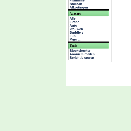
Msnnamen
Breezah
Afkortingen
Avatars
Alle
Liefde
Auto
Vrouwen
Buddie's
Fun
Meer ...
Tools
Blockchecker
Anoniem mailen
Berichtje sturen