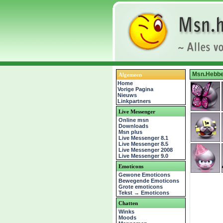
Msn.Hebbe
Algemeen
Home
Vorige Pagina
Nieuws
Linkpartners
Live Messenger
Online msn
Downloads
Msn plus
Live Messenger 8.1
Live Messenger 8.5
Live Messenger 2008
Live Messenger 9.0
Emoticons
Gewone Emoticons
Bewegende Emoticons
Grote emoticons
Tekst → Emoticons
Chatten
Winks
Moods