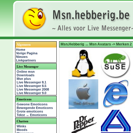
Msn.Hebberig
→
Msn Avatars
-> Merken 2
Algemeen
Home
Vorige Pagina
Nieuws
Linkpartners
Live Messenger
Online msn
Downloads
Msn plus
Live Messenger 8.1
Live Messenger 8.5
Live Messenger 2008
Live Messenger 9.0
Emoticons
Gewone Emoticons
Bewegende Emoticons
Grote emoticons
Tekst → Emoticons
Chatten
Winks
Moods