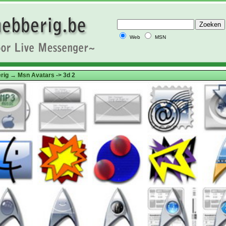
Web
MSN
rig
→
Msn Avatars
-> 3d 2