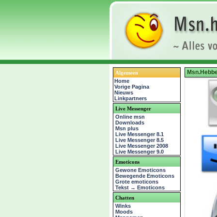
Msn.Hebbe
Algemeen
Home
Vorige Pagina
Nieuws
Linkpartners
Live Messenger
Online msn
Downloads
Msn plus
Live Messenger 8.1
Live Messenger 8.5
Live Messenger 2008
Live Messenger 9.0
Emoticons
Gewone Emoticons
Bewegende Emoticons
Grote emoticons
Tekst → Emoticons
Chatten
Winks
Moods