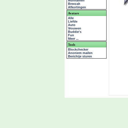
Msnnamen
Breezah
Afkortingen
Avatars
Alle
Liefde
Auto
Vrouwen
Buddie's
Fun
Meer ...
Tools
Blockchecker
Anoniem mailen
Berichtje sturen