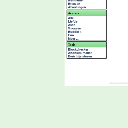
Msnnamen
Breezah
Afkortingen
Avatars
Alle
Liefde
Auto
Vrouwen
Buddie's
Fun
Meer ...
Tools
Blockchecker
Anoniem mailen
Berichtje sturen
Veel gezochte zoekwoorde