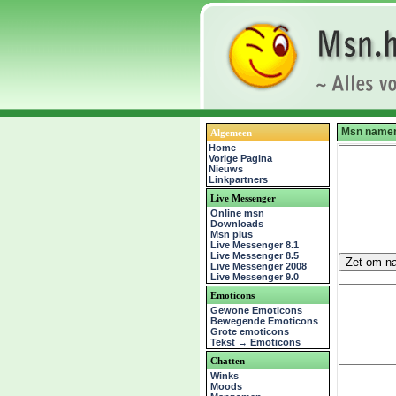
Msn namen
Algemeen
Home
Vorige Pagina
Nieuws
Linkpartners
Live Messenger
Online msn
Downloads
Msn plus
Live Messenger 8.1
Live Messenger 8.5
Live Messenger 2008
Live Messenger 9.0
Emoticons
Gewone Emoticons
Bewegende Emoticons
Grote emoticons
Tekst → Emoticons
Chatten
Winks
Moods