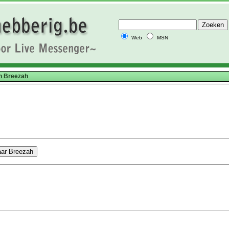
Web
MSN
 Breezah