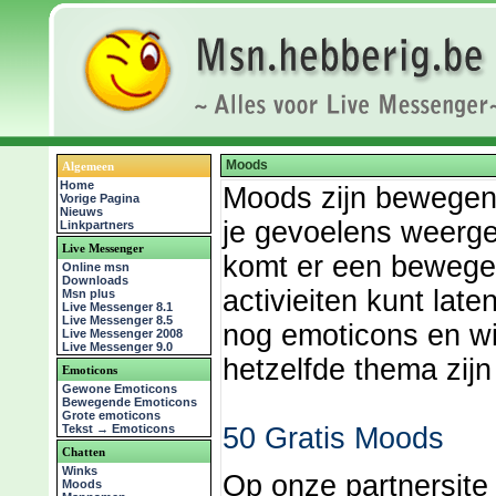
Moods
Algemeen
Home
Moods zijn bewegend
Vorige Pagina
Nieuws
je gevoelens weergev
Linkpartners
Live Messenger
komt er een bewegen
Online msn
Downloads
activieiten kunt lat
Msn plus
Live Messenger 8.1
Live Messenger 8.5
nog emoticons en win
Live Messenger 2008
Live Messenger 9.0
hetzelfde thema zijn 
Emoticons
Gewone Emoticons
Bewegende Emoticons
Grote emoticons
Tekst → Emoticons
50 Gratis Moods
Chatten
Winks
Op onze partnersite
Moods