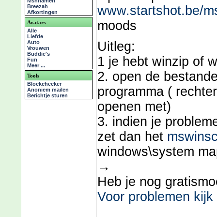
Msnnamen
Breezah
www.startshot.be/
Afkortingen
moods
Avatars
Alle
Liefde
Auto
Uitleg:
Vrouwen
Buddie's
1 je hebt winzip of w
Fun
Meer ...
2. open de bestande
Tools
Blockchecker
programma ( rechter
Anoniem mailen
Berichtje sturen
openen met)
3. indien je proble
zet dan het
mswinsc
windows\system ma
→
Heb je nog gratism
Voor problemen kijk