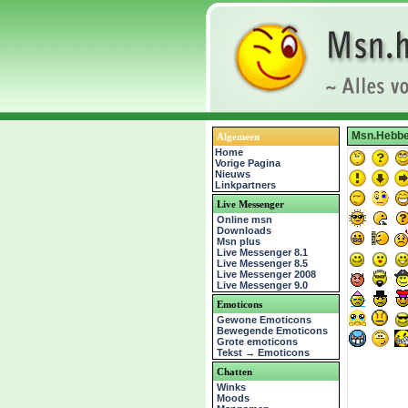
Msn.Hebbe
Algemeen
Home
Vorige Pagina
Nieuws
Linkpartners
Live Messenger
Online msn
Downloads
Msn plus
Live Messenger 8.1
Live Messenger 8.5
Live Messenger 2008
Live Messenger 9.0
Emoticons
Gewone Emoticons
Bewegende Emoticons
Grote emoticons
Tekst → Emoticons
Chatten
Winks
Moods