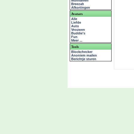
Msnnamen
Breezah
Afkortingen
Avatars
Alle
Liefde
Auto
Vrouwen
Buddie's
Fun
Meer ...
Tools
Blockchecker
Anoniem mailen
Berichtje sturen