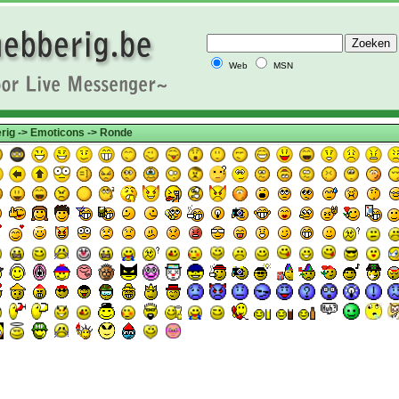
Web
MSN
rig
->
Emoticons
-> Ronde